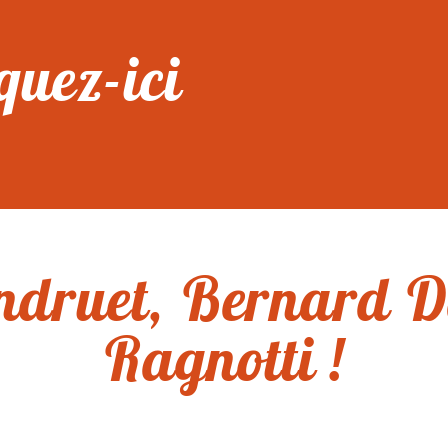
quez-ici
ndruet, Bernard Da
Ragnotti !