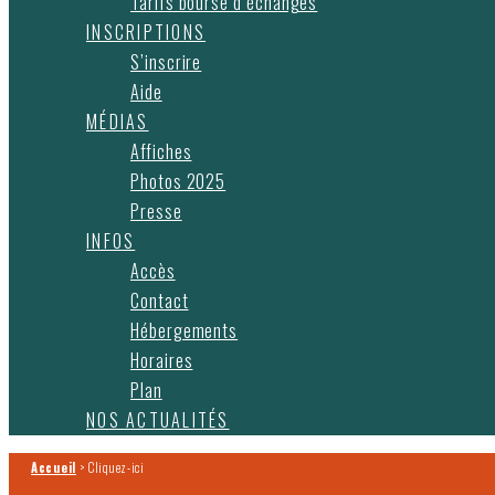
Tarifs bourse d’échanges
INSCRIPTIONS
S’inscrire
Aide
MÉDIAS
Affiches
Photos 2025
Presse
INFOS
Accès
Contact
Hébergements
Horaires
Plan
NOS ACTUALITÉS
Accueil
>
Cliquez-ici