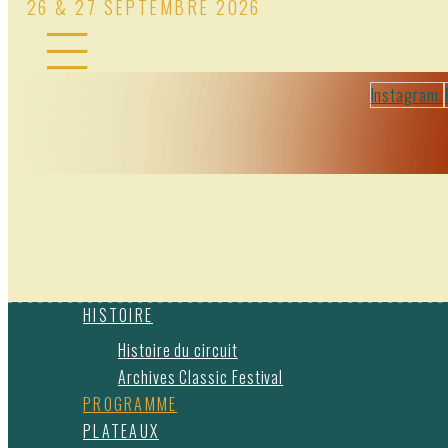
26 & 27 SEPTEMBRE 2026
Instagram
HISTOIRE
Histoire du circuit
Archives Classic Festival
PROGRAMME
PLATEAUX