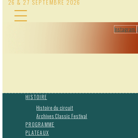
26 & 27 SEPTEMBRE 2026
Instagram
HISTOIRE
Histoire du circuit
Archives Classic Festival
PROGRAMME
PLATEAUX