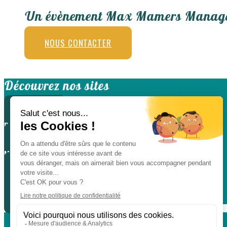
Un évènement Max Mamers Manag
NOUS CONTACTER
Découvrez nos sites
CLASSIC
DAYS
CLASSIC DAYS LE
MANS
FUN CUP
LIGIER JS CUP FRANCE
TROPHÉE ANDROS
Politique de protection des données personnelles