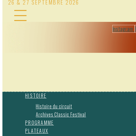
26 & 27 SEPTEMBRE 2026
Instagram
HISTOIRE
Histoire du circuit
Archives Classic Festival
PROGRAMME
PLATEAUX