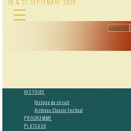
26 & 27 SEPTEMBRE 2026
Instagram
HISTOIRE
Histoire du circuit
Archives Classic Festival
PROGRAMME
PLATEAUX