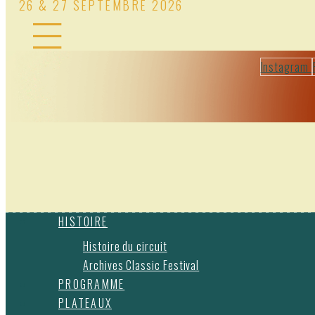
26 & 27 SEPTEMBRE 2026
Instagram
HISTOIRE
Histoire du circuit
Archives Classic Festival
PROGRAMME
PLATEAUX