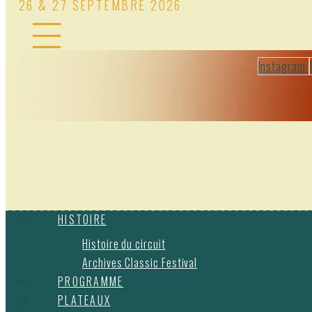
26 & 27 SEPTEMBRE 2026
Instagram
HISTOIRE
Histoire du circuit
Archives Classic Festival
PROGRAMME
PLATEAUX