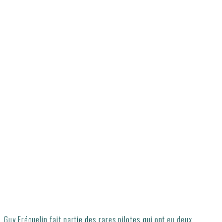
Guy Fréquelin fait partie des rares pilotes qui ont eu deux